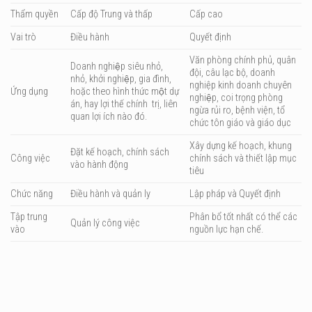
Thẩm quyền
Cấp độ Trung và thấp
Cấp cao
Vai trò
Điều hành
Quyết định
Văn phòng chính phủ, quân
Doanh nghiệp siêu nhỏ,
đội, câu lạc bộ, doanh
nhỏ, khởi nghiệp, gia đình,
nghiệp kinh doanh chuyên
Ứng dụng
hoặc theo hình thức một dự
nghiệp, coi trọng phòng
án, hay lợi thế chính trị, liên
ngừa rủi ro, bệnh viện, tổ
quan lợi ích nào đó.
chức tôn giáo và giáo dục
Xây dựng kế hoạch, khung
Đặt kế hoạch, chính sách
Công việc
chính sách và thiết lập mục
vào hành động
tiêu
Chức năng
Điều hành và quản ly
Lập pháp và Quyết định
Tập trung
Phân bổ tốt nhất có thể các
Quản lý công việc
vào
nguồn lực hạn chế.