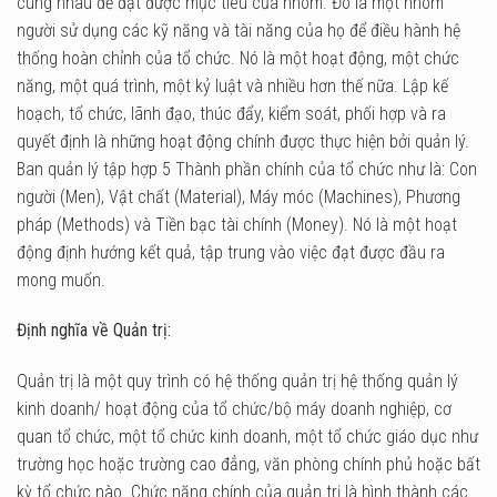
cùng nhau để đạt được mục tiêu của nhóm. Đó là một nhóm
người sử dụng các kỹ năng và tài năng của họ để điều hành hệ
thống hoàn chỉnh của tổ chức. Nó là một hoạt động, một chức
năng, một quá trình, một kỷ luật và nhiều hơn thế nữa. Lập kế
hoạch, tổ chức, lãnh đạo, thúc đẩy, kiểm soát, phối hợp và ra
quyết định là những hoạt động chính được thực hiện bởi quản lý.
Ban quản lý tập hợp 5 Thành phần chính của tổ chức như là: Con
người (Men), Vật chất (Material), Máy móc (Machines), Phương
pháp (Methods) và Tiền bạc tài chính (Money). Nó là một hoạt
động định hướng kết quả, tập trung vào việc đạt được đầu ra
mong muốn.
Định nghĩa về Quản trị:
Quản trị là một quy trình có hệ thống quản trị hệ thống quản lý
kinh doanh/ hoạt động của tổ chức/bộ máy doanh nghiệp, cơ
quan tổ chức, một tổ chức kinh doanh, một tổ chức giáo dục như
trường học hoặc trường cao đẳng, văn phòng chính phủ hoặc bất
kỳ tổ chức nào. Chức năng chính của quản trị là hình thành các